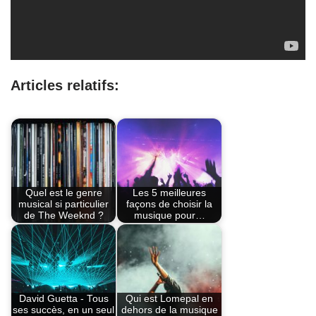
Articles relatifs:
Quel est le genre
Les 5 meilleures
musical si particulier
façons de choisir la
de The Weeknd ?
musique pour…
David Guetta - Tous
Qui est Lomepal en
ses succès, en un seul
dehors de la musique