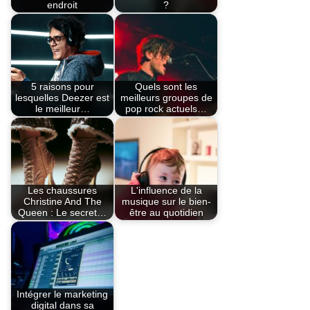
endroit
?
5 raisons pour
Quels sont les
lesquelles Deezer est
meilleurs groupes de
le meilleur…
pop rock actuels…
Les chaussures
L'influence de la
Christine And The
musique sur le bien-
Queen : Le secret…
être au quotidien
Intégrer le marketing
digital dans sa