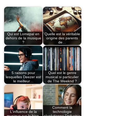
Qui est Lomepal en
Quelle est la véritable
dehors de la musique
origine des parents
?
de…
5 raisons pour
Quel est le genre
lesquelles Deezer est
musical si particulier
le meilleur…
de The Weeknd ?
Comment la
L'influence de la
technologie
musique sur le bien-
révolutionne l'industrie