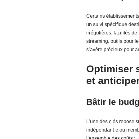
Certains établissemen
un suivi spécifique dest
irrégulières, facilités d
streaming, outils pour 
s’avère précieux pour an
Optimiser s
et anticipe
Bâtir le bud
L’une des clés repose s
indépendant·e ou membr
l’ensemble des coûts :