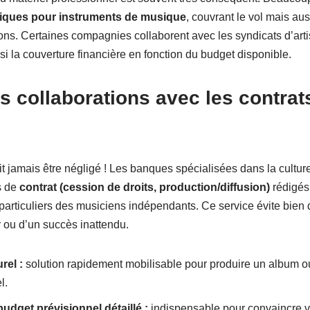
iques pour instruments de musique
, couvrant le vol mais aus
ons. Certaines compagnies collaborent avec les syndicats d’artist
si la couverture financière en fonction du budget disponible.
s collaborations avec les contra
it jamais être négligé ! Les banques spécialisées dans la culture
s de
contrat (cession de droits, production/diffusion)
rédigés
particuliers des musiciens indépendants. Ce service évite bien
r ou d’un succès inattendu.
rel :
solution rapidement mobilisable pour produire un album ou
l.
udget prévisionnel détaillé :
indispensable pour convaincre 