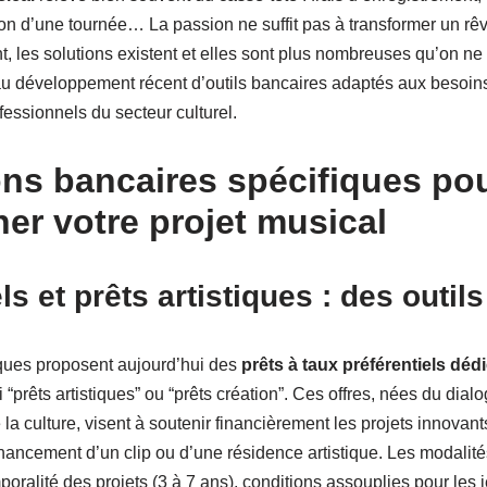
n d’une tournée… La passion ne suffit pas à transformer un rêve
t, les solutions existent et elles sont plus nombreuses qu’on ne 
au développement récent d’outils bancaires adaptés aux besoin
essionnels du secteur culturel.
ons bancaires spécifiques po
r votre projet musical
ls et prêts artistiques : des outi
ques proposent aujourd’hui des
prêts à taux préférentiels déd
 “prêts artistiques” ou “prêts création”. Ces offres, nées du dial
la culture, visent à soutenir financièrement les projets innovants
nancement d’un clip ou d’une résidence artistique. Les modalité
poralité des projets (3 à 7 ans), conditions assouplies pour les 