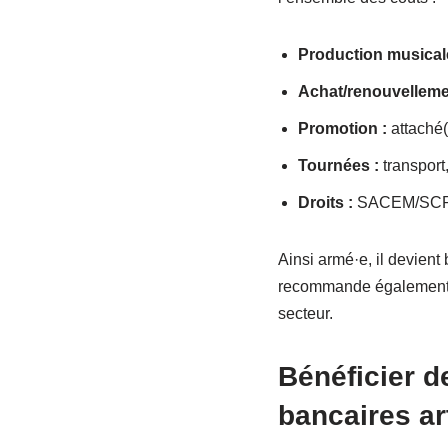
Production musicale
Achat/renouvellemen
Promotion :
attaché(
Tournées :
transport
Droits :
SACEM/SC
Ainsi armé·e, il devient
recommande également de
secteur.
Bénéficier d
bancaires ar