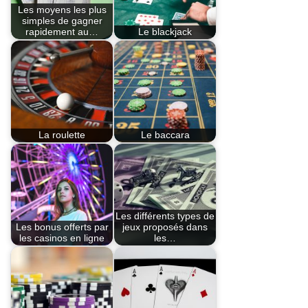
Les moyens les plus
simples de gagner
rapidement au…
Le blackjack
La roulette
Le baccara
Les différents types de
Les bonus offerts par
jeux proposés dans
les casinos en ligne
les…