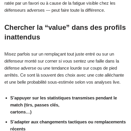
ratée par un favori ou à cause de la fatigue visible chez les
défenseurs adverses — peut faire toute la différence.
Chercher la “value” dans des profils
inattendus
Misez parfois sur un remplaçant tout juste entré ou sur un
défenseur monté sur corner si vous sentez une faille dans la
défense adverse ou une tendance lourde sur coups de pied
arrêtés. Ce sont là souvent des choix avec une cote alléchante
et une belle probabilité sous-estimée selon vos analyses live.
S’appuyer sur les statistiques transmises pendant le
match (tirs, passes clés,
cartons…)
S’adapter aux changements tactiques ou remplacements
récents