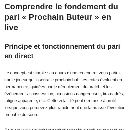
Comprendre le fondement du
pari « Prochain Buteur » en
live
Principe et fonctionnement du pari
en direct
Le concept est simple : au cours d’une rencontre, vous pariez
sur le joueur qui inscrira le prochain but. Les cotes évoluent en
permanence, guidées par le déroulement du match et les
évènements : possession, occasions dangereuses, tirs cadrés,
fatigue apparente, etc. Cette volatilité peut être mise à profit
lorsque vous percevez plus rapidement que la masse l’évolution
probable du score.