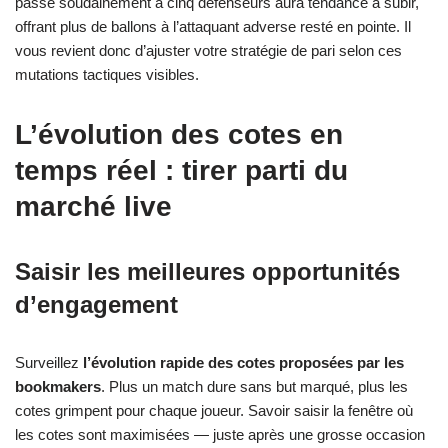
passe soudainement à cinq défenseurs aura tendance à subir,
offrant plus de ballons à l’attaquant adverse resté en pointe. Il
vous revient donc d’ajuster votre stratégie de pari selon ces
mutations tactiques visibles.
L’évolution des cotes en
temps réel : tirer parti du
marché live
Saisir les meilleures opportunités
d’engagement
Surveillez
l’évolution rapide des cotes proposées par les
bookmakers
. Plus un match dure sans but marqué, plus les
cotes grimpent pour chaque joueur. Savoir saisir la fenêtre où
les cotes sont maximisées — juste après une grosse occasion