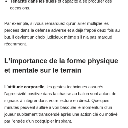
Ténacité dans les duels
et capacité à se procurer des
occasions.
Par exemple, si vous remarquez qu’un ailier multiplie les
percées dans la défense adverse et a déjà frappé deux fois au
but, il devient un choix judicieux même s’il n’a pas marqué
récemment.
L’importance de la forme physique
et mentale sur le terrain
L’attitude corporelle
, les gestes techniques assurés,
l’agressivité positive dans la chasse au ballon sont autant de
signaux à intégrer dans votre lecture en direct. Quelques
minutes peuvent suffire à voir basculer le momentum d’un
joueur subitement transcendé après une action clé ou motivé
par l’entrée d’un coéquipier inspirant.