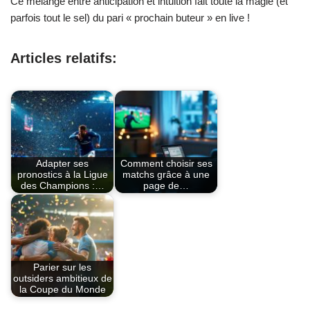
Ce mélange entre anticipation et intuition fait toute la magie (et
parfois tout le sel) du pari « prochain buteur » en live !
Articles relatifs:
Adapter ses
Comment choisir ses
pronostics à la Ligue
matchs grâce à une
des Champions :…
page de…
Parier sur les
outsiders ambitieux de
la Coupe du Monde