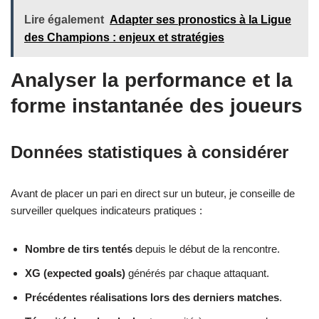
Lire également
Adapter ses pronostics à la Ligue
des Champions : enjeux et stratégies
Analyser la performance et la
forme instantanée des joueurs
Données statistiques à considérer
Avant de placer un pari en direct sur un buteur, je conseille de
surveiller quelques indicateurs pratiques :
Nombre de tirs tentés
depuis le début de la rencontre.
XG (expected goals)
générés par chaque attaquant.
Précédentes réalisations lors des derniers matches
.